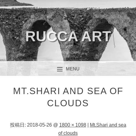
RUCCA ART
by yoshizumi
MENU
コンテンツへスキップ
MT.SHARI AND SEA OF
CLOUDS
投稿日:
2018-05-26
@
1800 × 1098
|
Mt.Shari and sea
of clouds