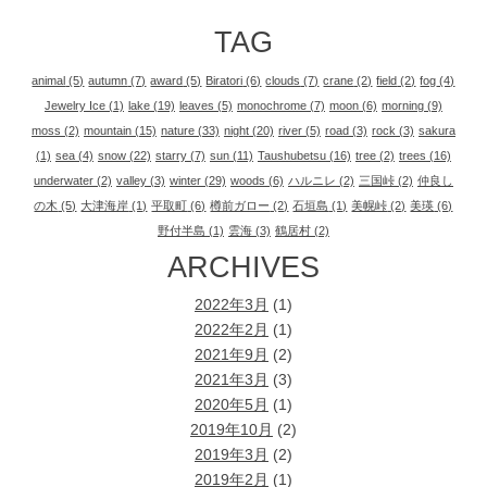
TAG
animal
(5)
autumn
(7)
award
(5)
Biratori
(6)
clouds
(7)
crane
(2)
field
(2)
fog
(4)
Jewelry Ice
(1)
lake
(19)
leaves
(5)
monochrome
(7)
moon
(6)
morning
(9)
moss
(2)
mountain
(15)
nature
(33)
night
(20)
river
(5)
road
(3)
rock
(3)
sakura
(1)
sea
(4)
snow
(22)
starry
(7)
sun
(11)
Taushubetsu
(16)
tree
(2)
trees
(16)
underwater
(2)
valley
(3)
winter
(29)
woods
(6)
ハルニレ
(2)
三国峠
(2)
仲良し
の木
(5)
大津海岸
(1)
平取町
(6)
樽前ガロー
(2)
石垣島
(1)
美幌峠
(2)
美瑛
(6)
野付半島
(1)
雲海
(3)
鶴居村
(2)
ARCHIVES
2022年3月
(1)
2022年2月
(1)
2021年9月
(2)
2021年3月
(3)
2020年5月
(1)
2019年10月
(2)
2019年3月
(2)
2019年2月
(1)