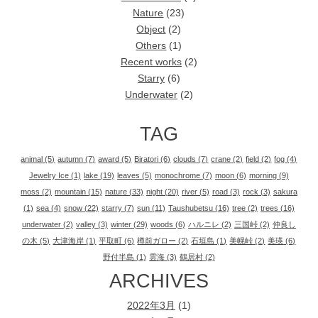
Nature
(23)
Object
(2)
Others
(1)
Recent works
(2)
Starry
(6)
Underwater
(2)
TAG
animal
(5)
autumn
(7)
award
(5)
Biratori
(6)
clouds
(7)
crane
(2)
field
(2)
fog
(4)
Jewelry Ice
(1)
lake
(19)
leaves
(5)
monochrome
(7)
moon
(6)
morning
(9)
moss
(2)
mountain
(15)
nature
(33)
night
(20)
river
(5)
road
(3)
rock
(3)
sakura
(1)
sea
(4)
snow
(22)
starry
(7)
sun
(11)
Taushubetsu
(16)
tree
(2)
trees
(16)
underwater
(2)
valley
(3)
winter
(29)
woods
(6)
ハルニレ
(2)
三国峠
(2)
仲良し
の木
(5)
大津海岸
(1)
平取町
(6)
樽前ガロー
(2)
石垣島
(1)
美幌峠
(2)
美瑛
(6)
野付半島
(1)
雲海
(3)
鶴居村
(2)
ARCHIVES
2022年3月
(1)