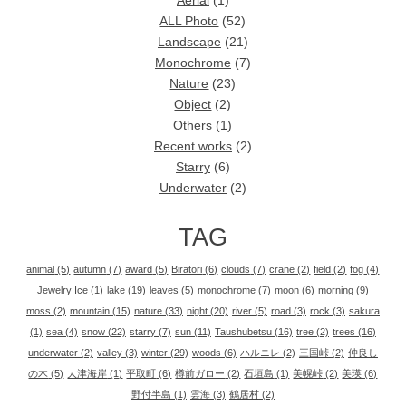
Aerial
(1)
ALL Photo
(52)
Landscape
(21)
Monochrome
(7)
Nature
(23)
Object
(2)
Others
(1)
Recent works
(2)
Starry
(6)
Underwater
(2)
TAG
animal
(5)
autumn
(7)
award
(5)
Biratori
(6)
clouds
(7)
crane
(2)
field
(2)
fog
(4)
Jewelry Ice
(1)
lake
(19)
leaves
(5)
monochrome
(7)
moon
(6)
morning
(9)
moss
(2)
mountain
(15)
nature
(33)
night
(20)
river
(5)
road
(3)
rock
(3)
sakura
(1)
sea
(4)
snow
(22)
starry
(7)
sun
(11)
Taushubetsu
(16)
tree
(2)
trees
(16)
underwater
(2)
valley
(3)
winter
(29)
woods
(6)
ハルニレ
(2)
三国峠
(2)
仲良し
の木
(5)
大津海岸
(1)
平取町
(6)
樽前ガロー
(2)
石垣島
(1)
美幌峠
(2)
美瑛
(6)
野付半島
(1)
雲海
(3)
鶴居村
(2)