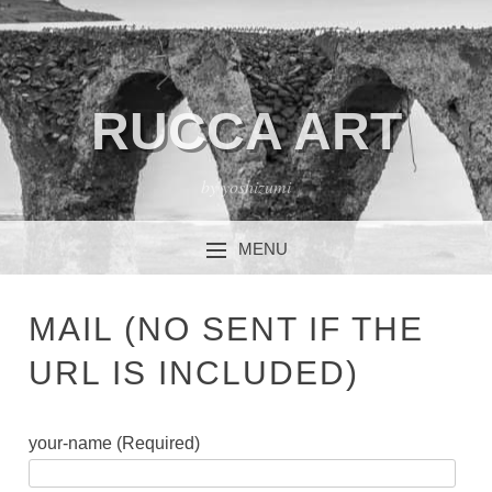
RUCCA ART
by yoshizumi
MENU
コンテンツへスキップ
MAIL (NO SENT IF THE
URL IS INCLUDED)
your-name (Required)