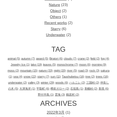
Nature
(23)
Object
(2)
Others
(1)
Recent works
(2)
Starry
(6)
Underwater
(2)
TAG
animal
(5)
autumn
(7)
award
(5)
Biratori
(6)
clouds
(7)
crane
(2)
field
(2)
fog
(4)
Jewelry Ice
(1)
lake
(19)
leaves
(5)
monochrome
(7)
moon
(6)
morning
(9)
moss
(2)
mountain
(15)
nature
(33)
night
(20)
river
(5)
road
(3)
rock
(3)
sakura
(1)
sea
(4)
snow
(22)
starry
(7)
sun
(11)
Taushubetsu
(16)
tree
(2)
trees
(16)
underwater
(2)
valley
(3)
winter
(29)
woods
(6)
ハルニレ
(2)
三国峠
(2)
仲良し
の木
(5)
大津海岸
(1)
平取町
(6)
樽前ガロー
(2)
石垣島
(1)
美幌峠
(2)
美瑛
(6)
野付半島
(1)
雲海
(3)
鶴居村
(2)
ARCHIVES
2022年3月
(1)