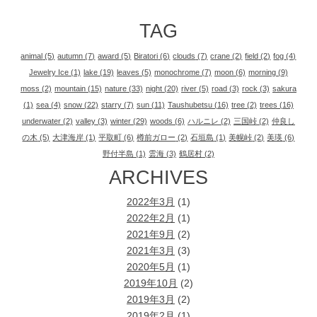
TAG
animal
(5)
autumn
(7)
award
(5)
Biratori
(6)
clouds
(7)
crane
(2)
field
(2)
fog
(4)
Jewelry Ice
(1)
lake
(19)
leaves
(5)
monochrome
(7)
moon
(6)
morning
(9)
moss
(2)
mountain
(15)
nature
(33)
night
(20)
river
(5)
road
(3)
rock
(3)
sakura
(1)
sea
(4)
snow
(22)
starry
(7)
sun
(11)
Taushubetsu
(16)
tree
(2)
trees
(16)
underwater
(2)
valley
(3)
winter
(29)
woods
(6)
ハルニレ
(2)
三国峠
(2)
仲良し
の木
(5)
大津海岸
(1)
平取町
(6)
樽前ガロー
(2)
石垣島
(1)
美幌峠
(2)
美瑛
(6)
野付半島
(1)
雲海
(3)
鶴居村
(2)
ARCHIVES
2022年3月
(1)
2022年2月
(1)
2021年9月
(2)
2021年3月
(3)
2020年5月
(1)
2019年10月
(2)
2019年3月
(2)
2019年2月
(1)